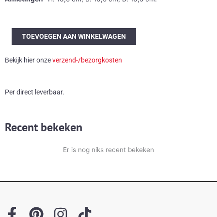
IKEA
TOEVOEGEN AAN WINKELWAGEN
Iviken
Ice
Bekijk hier onze
verzend-/bezorgkosten
Cube
tafellampen
aantal
Per direct leverbaar.
Recent bekeken
Er is nog niks recent bekeken
F
P
I
T