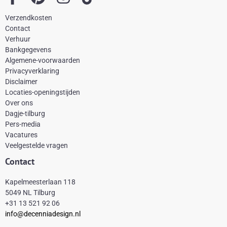
a
i
n
i
Verzendkosten
c
n
s
k
Contact
e
t
t
t
Verhuur
Bankgegevens
b
e
a
o
Algemene-voorwaarden
o
r
g
k
Privacyverklaring
Disclaimer
o
e
r
Locaties-openingstijden
k
s
a
Over ons
-
t
m
Dagje-tilburg
Pers-media
f
Vacatures
Veelgestelde vragen
Contact
Kapelmeesterlaan 118
5049 NL Tilburg
+31 13 521 92 06
info@decenniadesign.nl