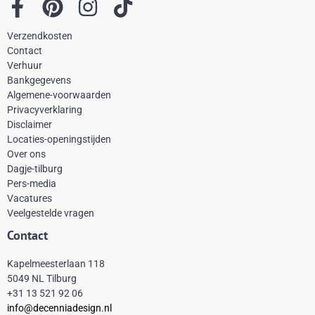
F
P
I
T
a
i
n
i
Verzendkosten
c
n
s
k
Contact
e
t
t
t
Verhuur
Bankgegevens
b
e
a
o
Algemene-voorwaarden
o
r
g
k
Privacyverklaring
Disclaimer
o
e
r
Locaties-openingstijden
k
s
a
Over ons
-
t
m
Dagje-tilburg
Pers-media
f
Vacatures
Veelgestelde vragen
Contact
Kapelmeesterlaan 118
5049 NL Tilburg
+31 13 521 92 06
info@decenniadesign.nl