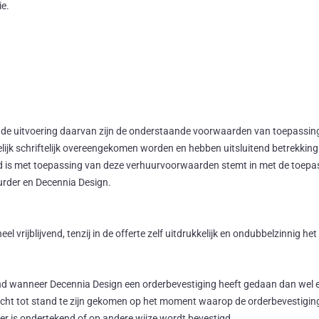
ie.
 de uitvoering daarvan zijn de onderstaande voorwaarden van toepassing
elijk schriftelijk overeengekomen worden en hebben uitsluitend betrekkin
d is met toepassing van deze verhuurvoorwaarden stemt in met de toepa
urder en Decennia Design.
l vrijblijvend, tenzij in de offerte zelf uitdrukkelijk en ondubbelzinnig he
nd wanneer Decennia Design een orderbevestiging heeft gedaan dan wel 
ht tot stand te zijn gekomen op het moment waarop de orderbevestiging
er is ondertekend of op andere wijze wordt bevestigd.