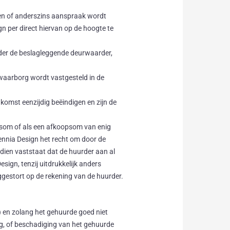
omen of anderszins aanspraak wordt
n per direct hiervan op de hoogte te
urder de beslagleggende deurwaarder,
 waarborg wordt vastgesteld in de
omst eenzijdig beëindigen en zijn de
som of als een afkoopsom van enig
cennia Design het recht om door de
en vaststaat dat de huurder aan al
ign, tenzij uitdrukkelijk anders
gestort op de rekening van de huurder.
5) en zolang het gehuurde goed niet
ing, of beschadiging van het gehuurde