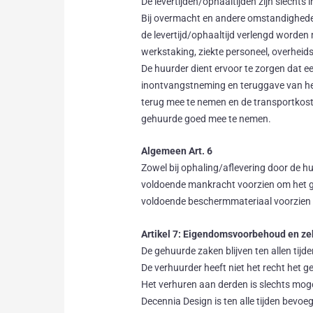
De levertijden/ophaaltijden zijn slechts 
Bij overmacht en andere omstandigheden
de levertijd/ophaaltijd verlengd worde
werkstaking, ziekte personeel, overhei
De huurder dient ervoor te zorgen dat 
inontvangstneming en teruggave van het 
terug mee te nemen en de transportkosten
gehuurde goed mee te nemen.
Algemeen Art. 6
Zowel bij ophaling/aflevering door de hu
voldoende mankracht voorzien om het geh
voldoende beschermmateriaal voorzien vo
Artikel 7: Eigendomsvoorbehoud en ze
De gehuurde zaken blijven ten allen ti
De verhuurder heeft niet het recht het 
Het verhuren aan derden is slechts mogel
Decennia Design is ten alle tijden bev