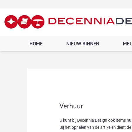
Ga
naar
de
inhoud
HOME
NIEUW BINNEN
MEU
Verhuur
U kunt bij Decennia Design ook items hu
Bij het ophalen van de artikelen dient