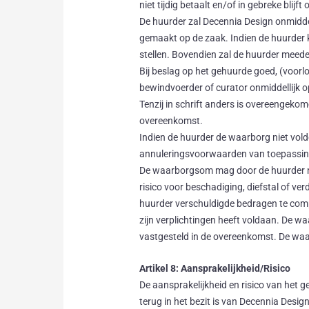
niet tijdig betaalt en/of in gebreke blijf
De huurder zal Decennia Design onmiddel
gemaakt op de zaak. Indien de huurder k
stellen. Bovendien zal de huurder meede
Bij beslag op het gehuurde goed, (voorl
bewindvoerder of curator onmiddellijk 
Tenzij in schrift anders is overeengeko
overeenkomst.
Indien de huurder de waarborg niet vol
annuleringsvoorwaarden van toepassin
De waarborgsom mag door de huurder ni
risico voor beschadiging, diefstal of v
huurder verschuldigde bedragen te co
zijn verplichtingen heeft voldaan. De w
vastgesteld in de overeenkomst. De waa
Artikel 8: Aansprakelijkheid/Risico
De aansprakelijkheid en risico van het 
terug in het bezit is van Decennia Desig