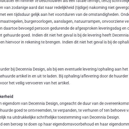
indicatief en nimmer te beschouwen als een fatale termijn, tenzij schrifte
 van zodanige aard dat naar redelijkheid (tijdige) nakoming niet geverg
n met een tijdsduur gelijk aan het voortduren van de omstandigheden. On
dsmaatregelen, burgeroorlogen, aanslagen, natuurrampen, onvoorziene ver
een daartoe bevoegd persoon gedurende de afgesproken leveringsdag en 
gehuurde goed. Indien dit niet het geval is bij de levering heeft Decenni
 hiervoor in rekening te brengen. Indien dit niet het geval is bij de ophal
urder bij Decennia Design, als bij een eventuele levering/ophaling aan he
uurde artikel in en uit te laden. Bij ophaling/aflevering door de huurde
or het veilig vervoeren van het artikel.
kerheid
jden eigendom van Decennia Design, ongeacht de duur van de overeenkoms
gehuurde goed te ontvreemden, te verpanden, te verhuren of ten behoeve 
ijk na uitdrukkelijke schriftelijke toestemming van Decennia Design.
oegd een beroep te doen op haar eigendomsvoorbehoud en haar eigendomme