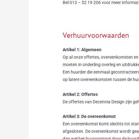
Bel 013 – 52 19 206 voor meer informat
Verhuurvoorwaarden
Artikel 1: Algemeen
Op al onze offertes, overeenkomsten en
moeten in onderling overleg en uitdrukk
Een huurder die eenmaal gecontracteer
op latere overeenkomsten tussen de hu
Artikel 2: Offertes
De offertes van Decennia Design zijn gehee
Artikel 3: De overeenkomst
Een overeenkomst komt slechts tot sta
afgesloten. De overeenkomst wordt geac
dan wel het huurcontract door de huurd