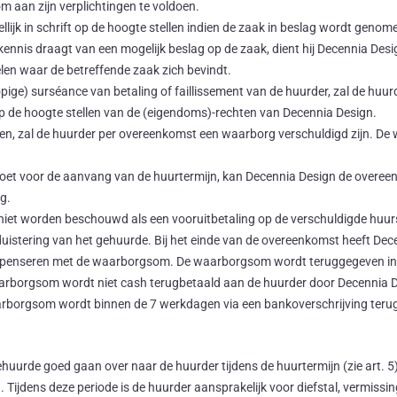
t om aan zijn verplichtingen te voldoen.
lijk in schrift op de hoogte stellen indien de zaak in beslag wordt gen
ennis draagt van een mogelijk beslag op de zaak, dient hij Decennia Desig
len waar de betreffende zaak zich bevindt.
opige) surséance van betaling of faillissement van de huurder, zal de hu
op de hoogte stellen van de (eigendoms)-rechten van Decennia Design.
men, zal de huurder per overeenkomst een waarborg verschuldigd zijn. De
doet voor de aanvang van de huurtermijn, kan Decennia Design de overeenk
g.
et worden beschouwd als een vooruitbetaling op de verschuldigde huur
erduistering van het gehuurde. Bij het einde van de overeenkomst heeft De
mpenseren met de waarborgsom. De waarborgsom wordt teruggegeven indi
aarborgsom wordt niet cash terugbetaald aan de huurder door Decennia Des
rborgsom wordt binnen de 7 werkdagen via een bankoverschrijving terug
gehuurde goed gaan over naar de huurder tijdens de huurtermijn (zie art. 
n. Tijdens deze periode is de huurder aansprakelijk voor diefstal, vermiss