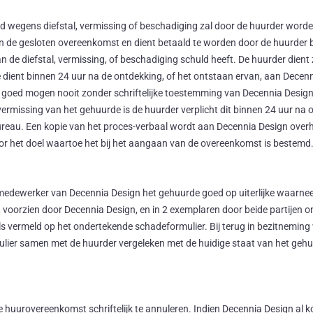
d wegens diefstal, vermissing of beschadiging zal door de huurder word
n de gesloten overeenkomst en dient betaald te worden door de huurder bi
 de diefstal, vermissing, of beschadiging schuld heeft. De huurder dient 
 dient binnen 24 uur na de ontdekking, of het ontstaan ervan, aan Decen
 goed mogen nooit zonder schriftelijke toestemming van Decennia Design
/vermissing van het gehuurde is de huurder verplicht dit binnen 24 uur na
ebureau. Een kopie van het proces-verbaal wordt aan Decennia Design ov
oor het doel waartoe het bij het aangaan van de overeenkomst is bestemd
medewerker van Decennia Design het gehuurde goed op uiterlijke waarne
 voorzien door Decennia Design, en in 2 exemplaren door beide partijen
oals vermeld op het ondertekende schadeformulier. Bij terug in bezitnemi
lier samen met de huurder vergeleken met de huidige staat van het gehu
e huurovereenkomst schriftelijk te annuleren. Indien Decennia Design al