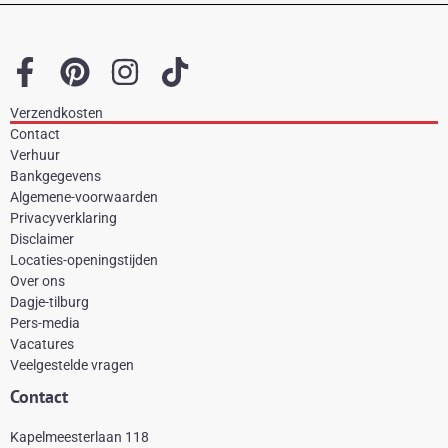
F
P
I
T
a
i
n
i
Verzendkosten
c
n
s
k
Contact
e
t
t
t
Verhuur
Bankgegevens
b
e
a
o
Algemene-voorwaarden
o
r
g
k
Privacyverklaring
Disclaimer
o
e
r
Locaties-openingstijden
k
s
a
Over ons
-
t
m
Dagje-tilburg
Pers-media
f
Vacatures
Veelgestelde vragen
Contact
Kapelmeesterlaan 118