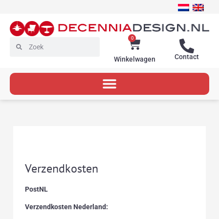
Ga
naar
de
inhoud
0
Winkelwagen
Zoeken
Zoeken
Contact
Winkelwagen
Verzendkosten
PostNL
Verzendkosten Nederland: