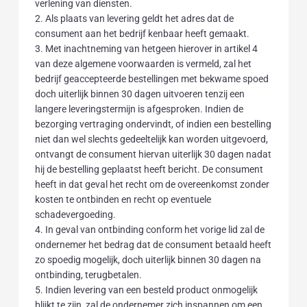
verlening van diensten.
2. Als plaats van levering geldt het adres dat de
consument aan het bedrijf kenbaar heeft gemaakt.
3. Met inachtneming van hetgeen hierover in artikel 4
van deze algemene voorwaarden is vermeld, zal het
bedrijf geaccepteerde bestellingen met bekwame spoed
doch uiterlijk binnen 30 dagen uitvoeren tenzij een
langere leveringstermijn is afgesproken. Indien de
bezorging vertraging ondervindt, of indien een bestelling
niet dan wel slechts gedeeltelijk kan worden uitgevoerd,
ontvangt de consument hiervan uiterlijk 30 dagen nadat
hij de bestelling geplaatst heeft bericht. De consument
heeft in dat geval het recht om de overeenkomst zonder
kosten te ontbinden en recht op eventuele
schadevergoeding.
4. In geval van ontbinding conform het vorige lid zal de
ondernemer het bedrag dat de consument betaald heeft
zo spoedig mogelijk, doch uiterlijk binnen 30 dagen na
ontbinding, terugbetalen.
5. Indien levering van een besteld product onmogelijk
blijkt te zijn, zal de ondernemer zich inspannen om een