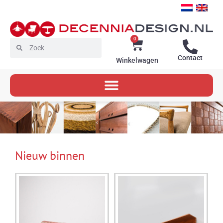
Ga
naar
de
inhoud
0
Winkelwagen
Zoeken
Zoeken
Contact
Winkelwagen
Nieuw binnen