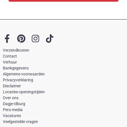
F
P
I
T
a
i
n
i
Verzendkosten
c
n
s
k
Contact
e
t
t
t
Verhuur
Bankgegevens
b
e
a
o
Algemene-voorwaarden
o
r
g
k
Privacyverklaring
Disclaimer
o
e
r
Locaties-openingstijden
k
s
a
Over ons
-
t
m
Dagje-tilburg
Pers-media
f
Vacatures
Veelgestelde vragen