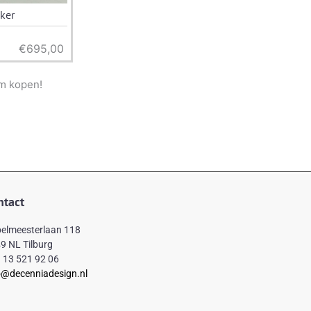
ker
€
695,00
m kopen!
ntact
elmeesterlaan 118
9 NL Tilburg
 13 521 92 06
o@decenniadesign.nl