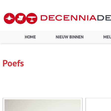
Ga
naar
de
inhoud
HOME
NIEUW BINNEN
MEU
Poefs