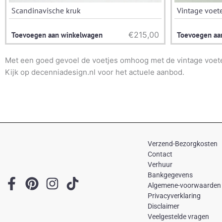
Scandinavische kruk
Vintage voet
€
215,00
Toevoegen aan winkelwagen
Toevoegen aa
Met een goed gevoel de voetjes omhoog met de vintage voet
Kijk op decenniadesign.nl voor het actuele aanbod.
Verzend-Bezorgkosten
Contact
Verhuur
Bankgegevens
F
P
I
T
Algemene-voorwaarden
a
i
n
i
Privacyverklaring
c
n
s
k
Disclaimer
Veelgestelde vragen