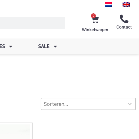
0
Winkelwagen
Contact
Winkelwagen
ES
SALE
Sorteren
Sort content
Sort content