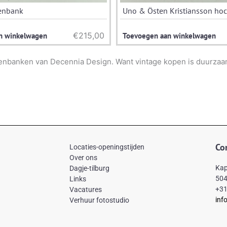
enbank
Uno & Östen Kristiansson hoc
€
215,00
n winkelwagen
Toevoegen aan winkelwagen
enbanken van Decennia Design. Want vintage kopen is duurzaa
Co
Locaties-openingstijden
Over ons
Kap
Dagje-tilburg
504
Links
+31
Vacatures
inf
Verhuur fotostudio