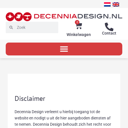
Ga
naar
de
inhoud
0
Winkelwagen
Zoeken
Zoeken
Contact
Winkelwagen
Disclaimer
Decennia Design verleent u hierbij toegang tot de
website en nodigt u uit de hier aangeboden diensten af
te nemen. Decennia Design behoudt zich het recht voor