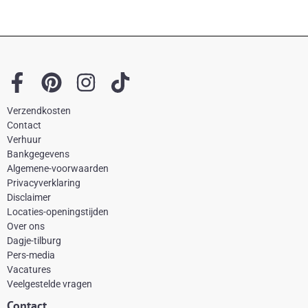
F
P
I
T
a
i
n
i
Verzendkosten
c
n
s
k
Contact
e
t
t
t
Verhuur
Bankgegevens
b
e
a
o
Algemene-voorwaarden
o
r
g
k
Privacyverklaring
Disclaimer
o
e
r
Locaties-openingstijden
k
s
a
Over ons
-
t
m
Dagje-tilburg
Pers-media
f
Vacatures
Veelgestelde vragen
Contact