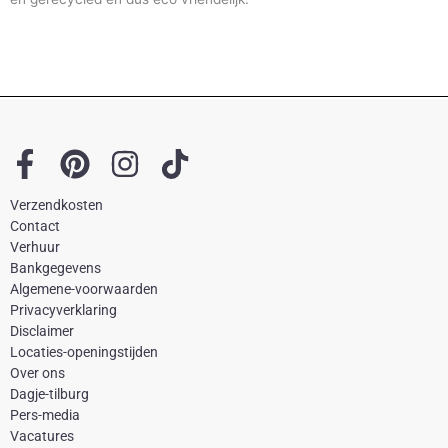
F
P
I
T
a
i
n
i
Verzendkosten
c
n
s
k
Contact
e
t
t
t
Verhuur
Bankgegevens
b
e
a
o
Algemene-voorwaarden
o
r
g
k
Privacyverklaring
Disclaimer
o
e
r
Locaties-openingstijden
k
s
a
Over ons
-
t
m
Dagje-tilburg
Pers-media
f
Vacatures