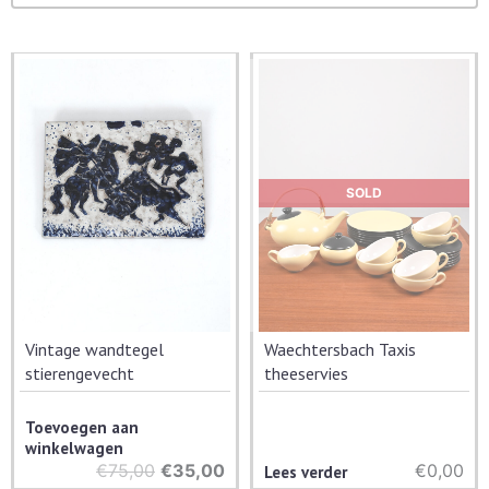
SOLD
Vintage wandtegel
Waechtersbach Taxis
stierengevecht
theeservies
Toevoegen aan
winkelwagen
€
75,00
Oorspronkelijke
€
35,00
Huidige
€0,00
Lees verder