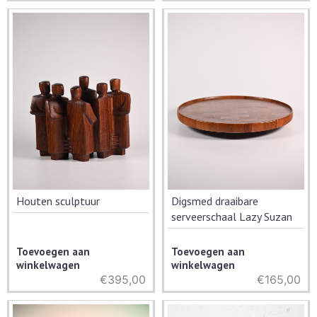
prijs
prijs
was:
is:
€75,00.
€35,00.
Houten sculptuur
Digsmed draaibare
serveerschaal Lazy Suzan
Toevoegen aan
Toevoegen aan
winkelwagen
winkelwagen
€
395,00
€
165,00