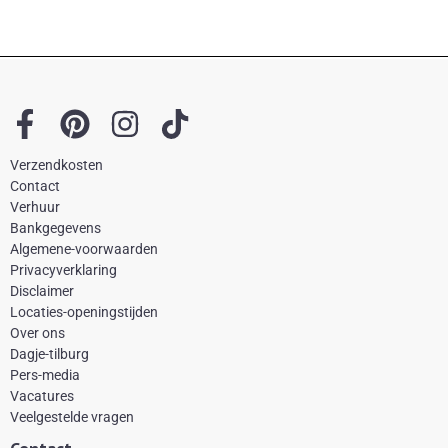
F
P
I
T
a
i
n
i
Verzendkosten
c
n
s
k
Contact
e
t
t
t
Verhuur
Bankgegevens
b
e
a
o
Algemene-voorwaarden
o
r
g
k
Privacyverklaring
Disclaimer
o
e
r
Locaties-openingstijden
k
s
a
Over ons
-
t
m
Dagje-tilburg
Pers-media
f
Vacatures
Veelgestelde vragen