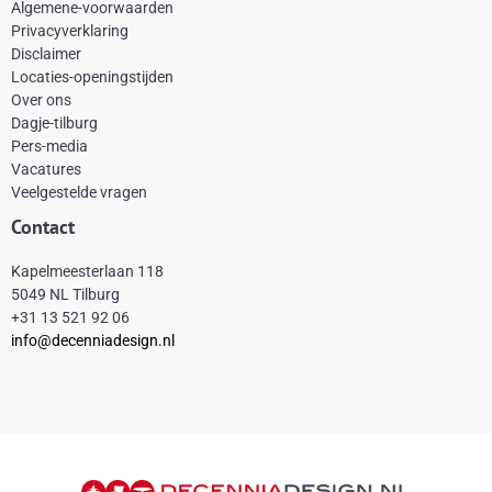
b
e
a
o
Algemene-voorwaarden
o
r
g
k
Privacyverklaring
Disclaimer
o
e
r
Locaties-openingstijden
k
s
a
Over ons
-
t
m
Dagje-tilburg
Pers-media
f
Vacatures
Veelgestelde vragen
Contact
Kapelmeesterlaan 118
5049 NL Tilburg
+31 13 521 92 06
info@decenniadesign.nl