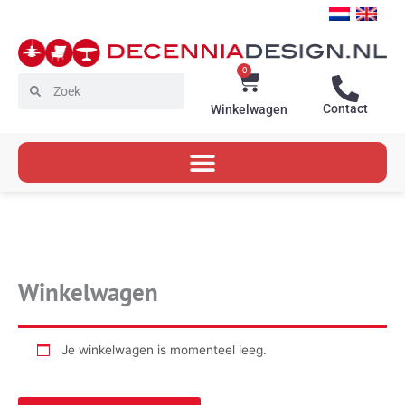
Ga
naar
de
inhoud
0
Winkelwagen
Zoeken
Zoeken
Contact
Winkelwagen
Winkelwagen
Je winkelwagen is momenteel leeg.