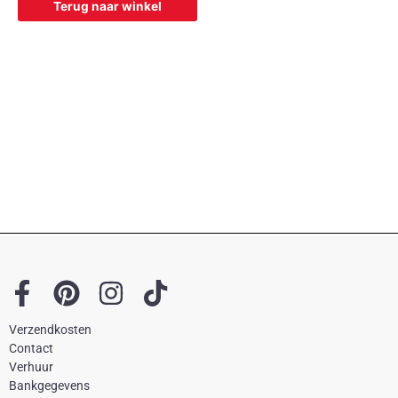
Terug naar winkel
F
P
I
T
a
i
n
i
Verzendkosten
c
n
s
k
Contact
e
t
t
t
Verhuur
Bankgegevens