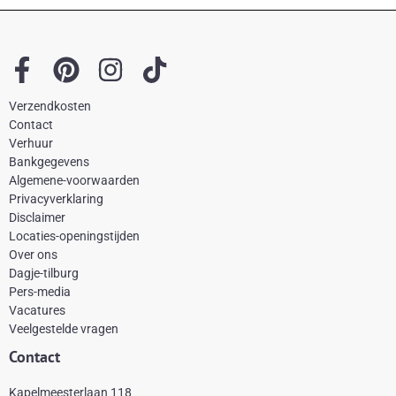
F
P
I
T
a
i
n
i
Verzendkosten
c
n
s
k
Contact
e
t
t
t
Verhuur
Bankgegevens
b
e
a
o
Algemene-voorwaarden
o
r
g
k
Privacyverklaring
Disclaimer
o
e
r
Locaties-openingstijden
k
s
a
Over ons
-
t
m
Dagje-tilburg
Pers-media
f
Vacatures
Veelgestelde vragen
Contact
Kapelmeesterlaan 118