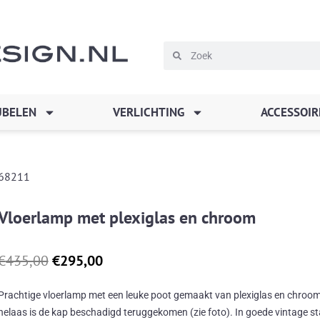
Zoeken
Zoeken
BELEN
VERLICHTING
ACCESSOIR
68211
Vloerlamp met plexiglas en chroom
Oorspronkelijke
Huidige
€
435,00
€
295,00
prijs
prijs
was:
is:
Prachtige vloerlamp met een leuke poot gemaakt van plexiglas en chroom
€435,00.
€295,00.
helaas is de kap beschadigd teruggekomen (zie foto). In goede vintage st