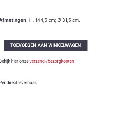
Afmetingen
H. 144,5 cm; Ø 31,5 cm.
Vloerlamp
TOEVOEGEN AAN WINKELWAGEN
met
plexiglas
Bekijk hier onze
verzend-/bezorgkosten
en
chroom
aantal
Per direct leverbaar.