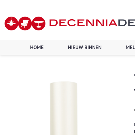
Ga
naar
de
inhoud
HOME
NIEUW BINNEN
MEU