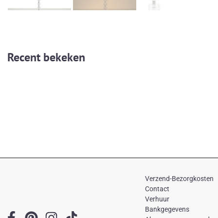
Recent bekeken
Verzend-Bezorgkosten
Contact
Verhuur
Bankgegevens
F
P
I
T