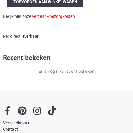
TOEVOEGEN AAN WINKELWAGEN
schaal
aantal
Bekijk hier onze
verzend-/bezorgkosten
Per direct leverbaar.
Recent bekeken
Er is nog niks recent bekeken
F
P
I
T
a
i
n
i
Verzendkosten
c
n
s
k
Contact