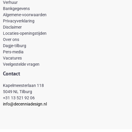
e
t
t
t
Verhuur
Bankgegevens
b
e
a
o
Algemene-voorwaarden
o
r
g
k
Privacyverklaring
Disclaimer
o
e
r
Locaties-openingstijden
k
s
a
Over ons
-
t
m
Dagje-tilburg
Pers-media
f
Vacatures
Veelgestelde vragen
Contact
Kapelmeesterlaan 118
5049 NL Tilburg
+31 13 521 92 06
info@decenniadesign.nl