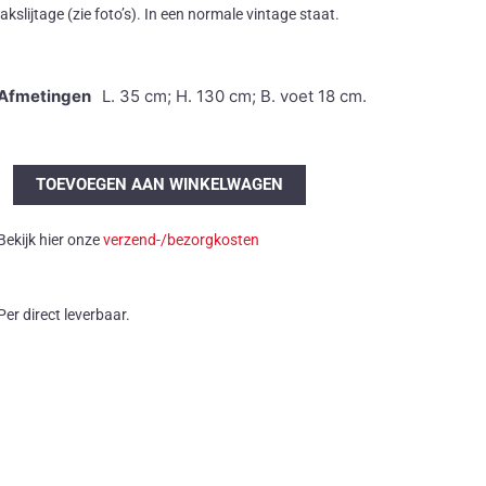
lakslijtage (zie foto’s). In een normale vintage staat.
Afmetingen
L. 35 cm; H. 130 cm; B. voet 18 cm.
Vintage
TOEVOEGEN AAN WINKELWAGEN
'AJ
Visor'
Bekijk hier onze
verzend-/bezorgkosten
vloerlamp
Arne
Jacobsen
Per direct leverbaar.
aantal