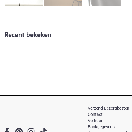
Recent bekeken
Verzend-Bezorgkosten
Contact
Verhuur
Bankgegevens
F
P
I
T