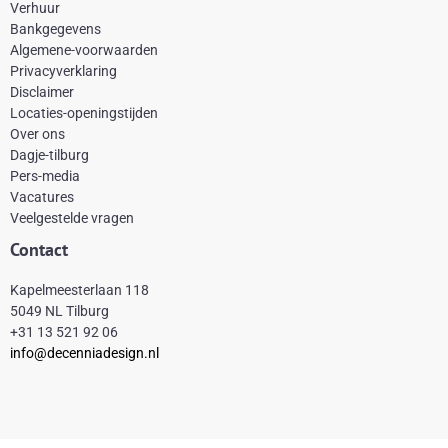
e
t
t
t
Verhuur
Bankgegevens
b
e
a
o
Algemene-voorwaarden
o
r
g
k
Privacyverklaring
Disclaimer
o
e
r
Locaties-openingstijden
k
s
a
Over ons
-
t
m
Dagje-tilburg
Pers-media
f
Vacatures
Veelgestelde vragen
Contact
Kapelmeesterlaan 118
5049 NL Tilburg
+31 13 521 92 06
info@decenniadesign.nl