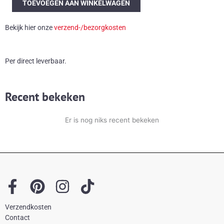
TOEVOEGEN AAN WINKELWAGEN
jaren
60
Bekijk hier onze
verzend-/bezorgkosten
schaal
aantal
Per direct leverbaar.
Recent bekeken
Er is nog niks recent bekeken
F
P
I
T
a
i
n
i
Verzendkosten
c
n
s
k
Contact