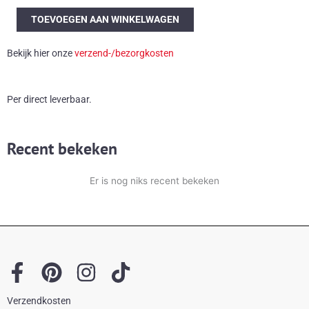
Studio
TOEVOEGEN AAN WINKELWAGEN
Cellini
wandkunstwerk
Bekijk hier onze
verzend-/bezorgkosten
aantal
Per direct leverbaar.
Recent bekeken
Er is nog niks recent bekeken
F
P
I
T
a
i
n
i
Verzendkosten