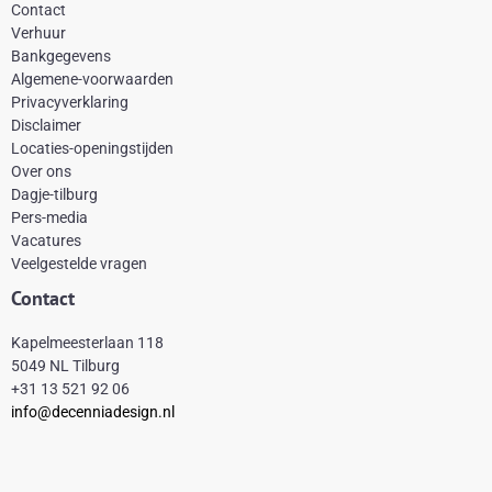
c
n
s
k
Contact
e
t
t
t
Verhuur
Bankgegevens
b
e
a
o
Algemene-voorwaarden
o
r
g
k
Privacyverklaring
Disclaimer
o
e
r
Locaties-openingstijden
k
s
a
Over ons
-
t
m
Dagje-tilburg
Pers-media
f
Vacatures
Veelgestelde vragen
Contact
Kapelmeesterlaan 118
5049 NL Tilburg
+31 13 521 92 06
info@decenniadesign.nl