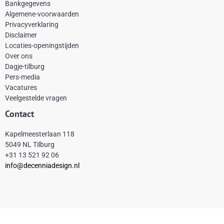
Bankgegevens
b
e
a
o
Algemene-voorwaarden
o
r
g
k
Privacyverklaring
Disclaimer
o
e
r
Locaties-openingstijden
k
s
a
Over ons
-
t
m
Dagje-tilburg
Pers-media
f
Vacatures
Veelgestelde vragen
Contact
Kapelmeesterlaan 118
5049 NL Tilburg
+31 13 521 92 06
info@decenniadesign.nl