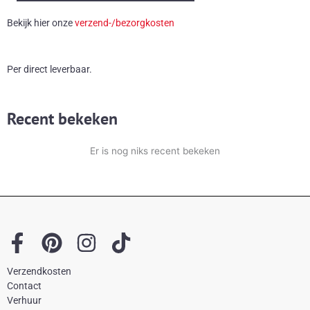
spiegel
Bekijk hier onze
verzend-/bezorgkosten
aantal
Per direct leverbaar.
Recent bekeken
Er is nog niks recent bekeken
F
P
I
T
a
i
n
i
Verzendkosten
c
n
s
k
Contact
e
t
t
t
Verhuur