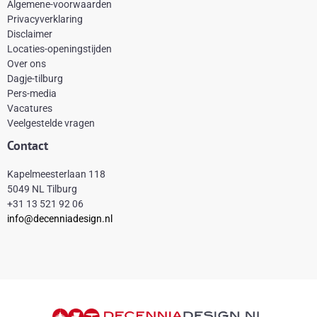
b
e
a
o
Algemene-voorwaarden
o
r
g
k
Privacyverklaring
Disclaimer
o
e
r
Locaties-openingstijden
k
s
a
Over ons
-
t
m
Dagje-tilburg
Pers-media
f
Vacatures
Veelgestelde vragen
Contact
Kapelmeesterlaan 118
5049 NL Tilburg
+31 13 521 92 06
info@decenniadesign.nl