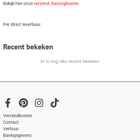
Bekijk hier onze
verzend-/bezorgkosten
tafellamp
aantal
Per direct leverbaar.
Recent bekeken
Er is nog niks recent bekeken
F
P
I
T
a
i
n
i
Verzendkosten
c
n
s
k
Contact
e
t
t
t
Verhuur
Bankgegevens