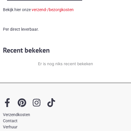
hanglamp
Bekijk hier onze
verzend-/bezorgkosten
aantal
Per direct leverbaar.
Recent bekeken
Er is nog niks recent bekeken
F
P
I
T
a
i
n
i
Verzendkosten
c
n
s
k
Contact
e
t
t
t
Verhuur