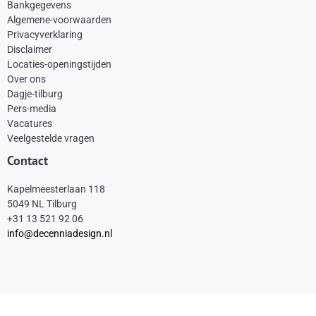
Bankgegevens
b
e
a
o
Algemene-voorwaarden
o
r
g
k
Privacyverklaring
Disclaimer
o
e
r
Locaties-openingstijden
k
s
a
Over ons
-
t
m
Dagje-tilburg
Pers-media
f
Vacatures
Veelgestelde vragen
Contact
Kapelmeesterlaan 118
5049 NL Tilburg
+31 13 521 92 06
info@decenniadesign.nl