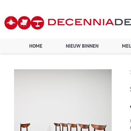
Ga
naar
de
inhoud
HOME
NIEUW BINNEN
MEU