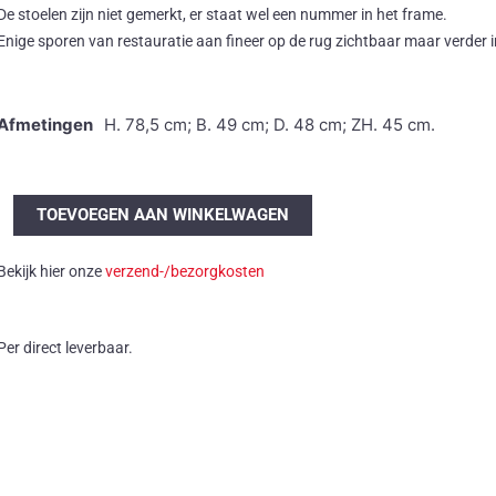
De stoelen zijn niet gemerkt, er staat wel een nummer in het frame.
Enige sporen van restauratie aan fineer op de rug zichtbaar maar verder i
Afmetingen
H. 78,5 cm; B. 49 cm; D. 48 cm; ZH. 45 cm.
Set
TOEVOEGEN AAN WINKELWAGEN
van
6
Bekijk hier onze
verzend-/bezorgkosten
Østergaard
eetkamerstoelen
aantal
Per direct leverbaar.