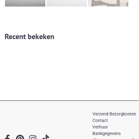
Recent bekeken
Verzend-Bezorgkosten
Contact
Verhuur
Bankgegevens
F
P
I
T