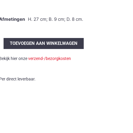
Afmetingen
H. 27 cm; B. 9 cm; D. 8 cm.
Ru
TOEVOEGEN AAN WINKELWAGEN
de
Boer
Bekijk hier onze
verzend-/bezorgkosten
keramiek
aantal
Per direct leverbaar.