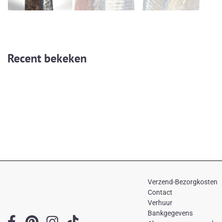
Recent bekeken
Verzend-Bezorgkosten
Contact
Verhuur
Bankgegevens
F
P
I
T