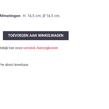
Afmetingen
H. 14,5 cm; Ø 14,5 cm.
Ru
TOEVOEGEN AAN WINKELWAGEN
de
Boer
Bekijk hier onze
verzend-/bezorgkosten
keramiek
aantal
Per direct leverbaar.