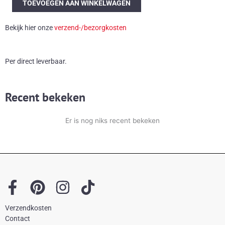
TOEVOEGEN AAN WINKELWAGEN
'Venus'
vaas
Bekijk hier onze
verzend-/bezorgkosten
aantal
Per direct leverbaar.
Recent bekeken
Er is nog niks recent bekeken
F
P
I
T
a
i
n
i
Verzendkosten
c
n
s
k
Contact