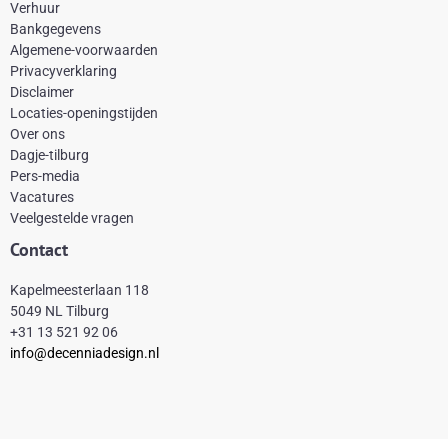
e
t
t
t
Verhuur
Bankgegevens
b
e
a
o
Algemene-voorwaarden
o
r
g
k
Privacyverklaring
Disclaimer
o
e
r
Locaties-openingstijden
k
s
a
Over ons
-
t
m
Dagje-tilburg
Pers-media
f
Vacatures
Veelgestelde vragen
Contact
Kapelmeesterlaan 118
5049 NL Tilburg
+31 13 521 92 06
info@decenniadesign.nl