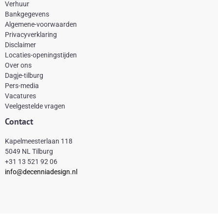
e
t
t
t
Verhuur
Bankgegevens
b
e
a
o
Algemene-voorwaarden
o
r
g
k
Privacyverklaring
Disclaimer
o
e
r
Locaties-openingstijden
k
s
a
Over ons
-
t
m
Dagje-tilburg
Pers-media
f
Vacatures
Veelgestelde vragen
Contact
Kapelmeesterlaan 118
5049 NL Tilburg
+31 13 521 92 06
info@decenniadesign.nl