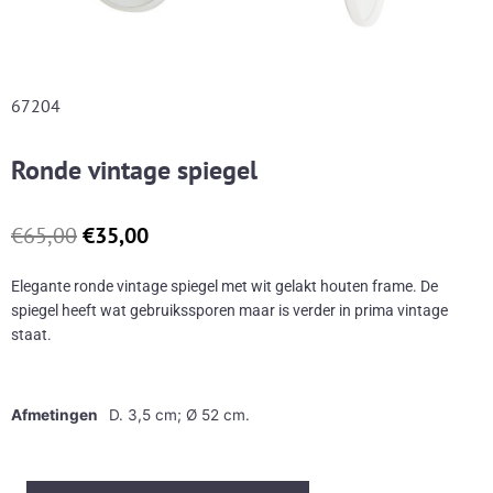
67204
Ronde vintage spiegel
Oorspronkelijke
Huidige
€
65,00
€
35,00
prijs
prijs
was:
is:
Elegante ronde vintage spiegel met wit gelakt houten frame. De
€65,00.
€35,00.
spiegel heeft wat gebruikssporen maar is verder in prima vintage
staat.
Afmetingen
D. 3,5 cm; Ø 52 cm.
Ronde