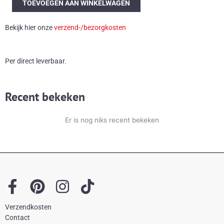
TOEVOEGEN AAN WINKELWAGEN
vintage
spiegel
Bekijk hier onze
verzend-/bezorgkosten
aantal
Per direct leverbaar.
Recent bekeken
Er is nog niks recent bekeken
F
P
I
T
a
i
n
i
Verzendkosten
c
n
s
k
Contact