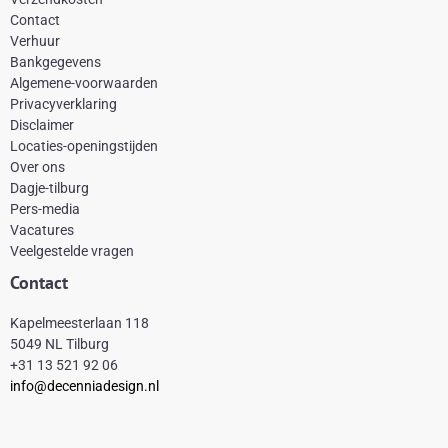
c
n
s
k
Contact
e
t
t
t
Verhuur
Bankgegevens
b
e
a
o
Algemene-voorwaarden
o
r
g
k
Privacyverklaring
Disclaimer
o
e
r
Locaties-openingstijden
k
s
a
Over ons
-
t
m
Dagje-tilburg
Pers-media
f
Vacatures
Veelgestelde vragen
Contact
Kapelmeesterlaan 118
5049 NL Tilburg
+31 13 521 92 06
info@decenniadesign.nl