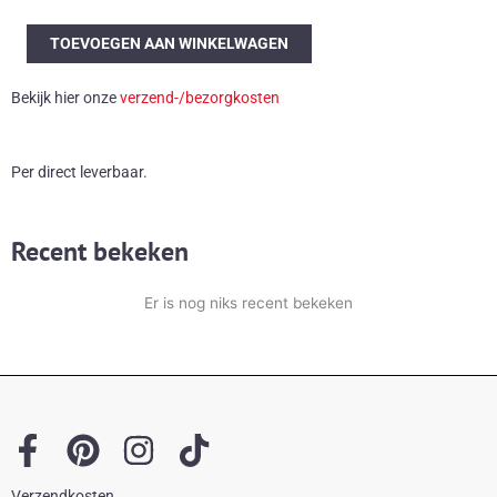
Prachtige
TOEVOEGEN AAN WINKELWAGEN
Italiaanse
koperen
Bekijk hier onze
verzend-/bezorgkosten
wandsculptuur
aantal
Per direct leverbaar.
Recent bekeken
Er is nog niks recent bekeken
F
P
I
T
a
i
n
i
Verzendkosten