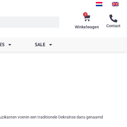
0
Winkelwagen
Contact
Winkelwagen
ES
SALE
muzikanten voeren een traditionele Oekraïnse dans genaamd