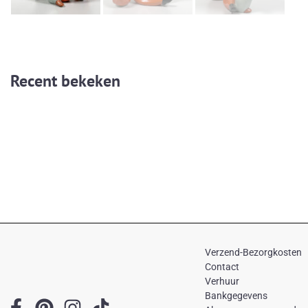
Recent bekeken
Verzend-Bezorgkosten
Contact
Verhuur
Bankgegevens
F
P
I
T