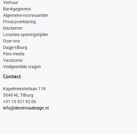
e
t
t
t
Verhuur
Bankgegevens
b
e
a
o
Algemene-voorwaarden
o
r
g
k
Privacyverklaring
Disclaimer
o
e
r
Locaties-openingstijden
k
s
a
Over ons
-
t
m
Dagje-tilburg
Pers-media
f
Vacatures
Veelgestelde vragen
Contact
Kapelmeesterlaan 118
5049 NL Tilburg
+31 13 521 92 06
info@decenniadesign.nl