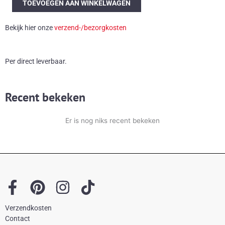
TOEVOEGEN AAN WINKELWAGEN
&
Putzer
Bekijk hier onze
verzend-/bezorgkosten
'Ice
Cube'
aantal
Per direct leverbaar.
Recent bekeken
Er is nog niks recent bekeken
F
P
I
T
a
i
n
i
Verzendkosten
c
n
s
k
Contact