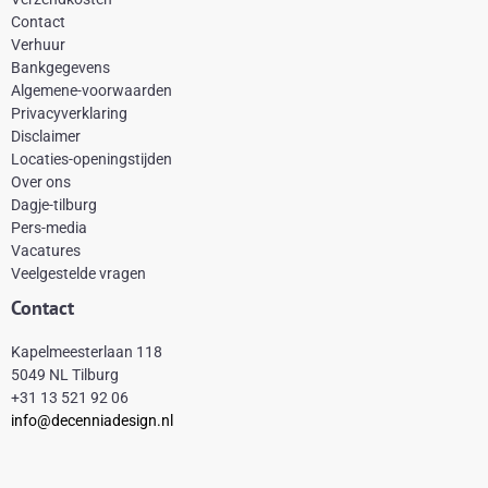
c
n
s
k
Contact
e
t
t
t
Verhuur
Bankgegevens
b
e
a
o
Algemene-voorwaarden
o
r
g
k
Privacyverklaring
Disclaimer
o
e
r
Locaties-openingstijden
k
s
a
Over ons
-
t
m
Dagje-tilburg
Pers-media
f
Vacatures
Veelgestelde vragen
Contact
Kapelmeesterlaan 118
5049 NL Tilburg
+31 13 521 92 06
info@decenniadesign.nl