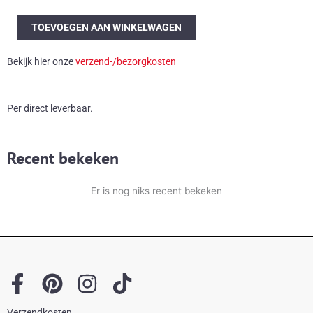
Paar
TOEVOEGEN AAN WINKELWAGEN
bruine
plastic
Bekijk hier onze
verzend-/bezorgkosten
tafellampjes
met
witte
Per direct leverbaar.
glazen
bol
aantal
Recent bekeken
Er is nog niks recent bekeken
F
P
I
T
a
i
n
i
Verzendkosten