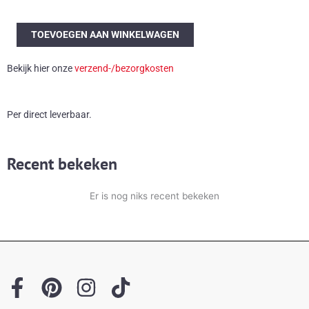
Novaresi
TOEVOEGEN AAN WINKELWAGEN
wandlamp
aantal
Bekijk hier onze
verzend-/bezorgkosten
Per direct leverbaar.
Recent bekeken
Er is nog niks recent bekeken
F
P
I
T
a
i
n
i