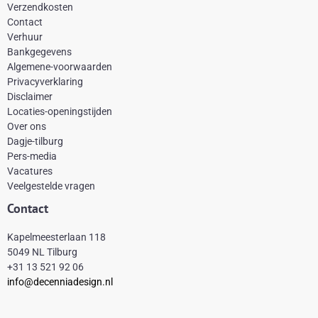
Verzendkosten
c
n
s
k
Contact
e
t
t
t
Verhuur
Bankgegevens
b
e
a
o
Algemene-voorwaarden
o
r
g
k
Privacyverklaring
Disclaimer
o
e
r
Locaties-openingstijden
k
s
a
Over ons
-
t
m
Dagje-tilburg
Pers-media
f
Vacatures
Veelgestelde vragen
Contact
Kapelmeesterlaan 118
5049 NL Tilburg
+31 13 521 92 06
info@decenniadesign.nl