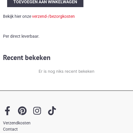
TOEVOEGEN AAN WINKELWAGEN
Møller
stoel
Bekijk hier onze
verzend-/bezorgkosten
aantal
Per direct leverbaar.
Recent bekeken
Er is nog niks recent bekeken
F
P
I
T
a
i
n
i
Verzendkosten
c
n
s
k
Contact