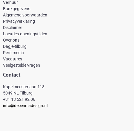
e
t
t
t
Verhuur
Bankgegevens
b
e
a
o
Algemene-voorwaarden
o
r
g
k
Privacyverklaring
Disclaimer
o
e
r
Locaties-openingstijden
k
s
a
Over ons
-
t
m
Dagje-tilburg
Pers-media
f
Vacatures
Veelgestelde vragen
Contact
Kapelmeesterlaan 118
5049 NL Tilburg
+31 13 521 92 06
info@decenniadesign.nl