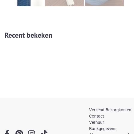
Recent bekeken
Verzend-Bezorgkosten
Contact
Verhuur
Bankgegevens
F
P
I
T