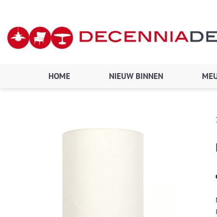
Ga
naar
de
inhoud
HOME
NIEUW BINNEN
MEU