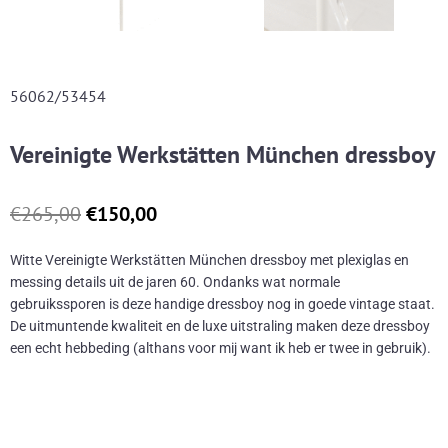
56062/53454
Vereinigte Werkstätten München dressboy
Oorspronkelijke
Huidige
€
265,00
€
150,00
prijs
prijs
was:
is:
Witte Vereinigte Werkstätten München dressboy met plexiglas en
€265,00.
€150,00.
messing details uit de jaren 60. Ondanks wat normale
gebruikssporen is deze handige dressboy nog in goede vintage staat.
De uitmuntende kwaliteit en de luxe uitstraling maken deze dressboy
een echt hebbeding (althans voor mij want ik heb er twee in gebruik).