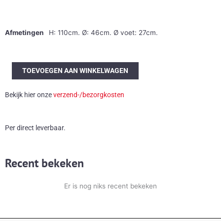
Afmetingen
H: 110cm. Ø: 46cm. Ø voet: 27cm.
Vereinigte
TOEVOEGEN AAN WINKELWAGEN
Werkstätten
München
Bekijk hier onze
verzend-/bezorgkosten
dressboy
aantal
Per direct leverbaar.
Recent bekeken
Er is nog niks recent bekeken