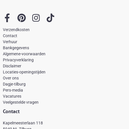
F
P
I
T
a
i
n
i
Verzendkosten
c
n
s
k
Contact
e
t
t
t
Verhuur
Bankgegevens
b
e
a
o
Algemene-voorwaarden
o
r
g
k
Privacyverklaring
Disclaimer
o
e
r
Locaties-openingstijden
k
s
a
Over ons
-
t
m
Dagje-tilburg
Pers-media
f
Vacatures
Veelgestelde vragen
Contact
Kapelmeesterlaan 118