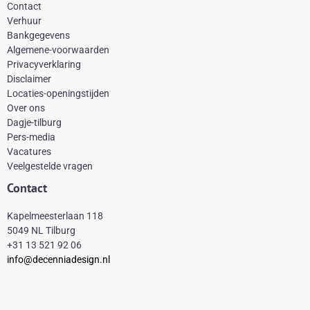
c
n
s
k
Contact
e
t
t
t
Verhuur
Bankgegevens
b
e
a
o
Algemene-voorwaarden
o
r
g
k
Privacyverklaring
Disclaimer
o
e
r
Locaties-openingstijden
k
s
a
Over ons
-
t
m
Dagje-tilburg
Pers-media
f
Vacatures
Veelgestelde vragen
Contact
Kapelmeesterlaan 118
5049 NL Tilburg
+31 13 521 92 06
info@decenniadesign.nl