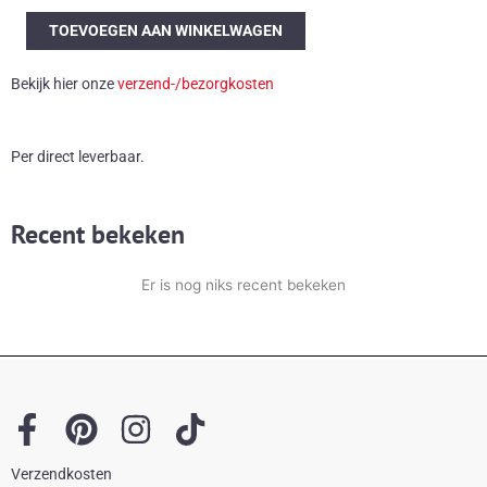
Kort
TOEVOEGEN AAN WINKELWAGEN
palissander
dressoirtje
Bekijk hier onze
verzend-/bezorgkosten
aantal
Per direct leverbaar.
Recent bekeken
Er is nog niks recent bekeken
F
P
I
T
a
i
n
i
Verzendkosten