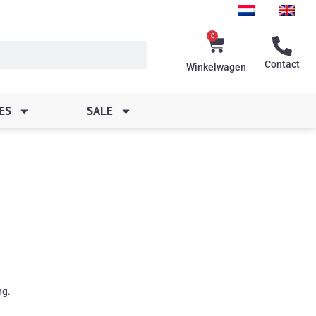
0
Winkelwagen
Contact
Winkelwagen
ES
SALE
ng.