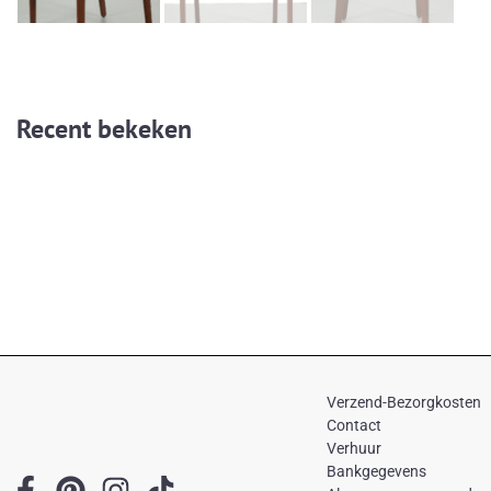
Recent bekeken
Verzend-Bezorgkosten
Contact
Verhuur
Bankgegevens
F
P
I
T