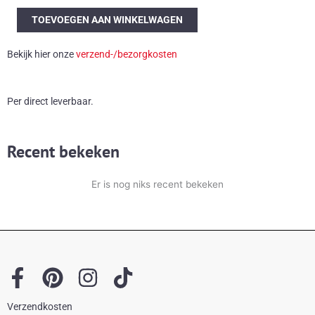
Kleurrijke
TOEVOEGEN AAN WINKELWAGEN
vintage
hanglamp
Bekijk hier onze
verzend-/bezorgkosten
aantal
Per direct leverbaar.
Recent bekeken
Er is nog niks recent bekeken
F
P
I
T
a
i
n
i
Verzendkosten