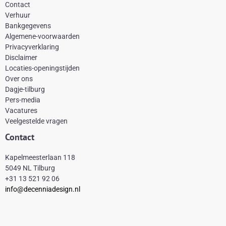
c
n
s
k
Contact
e
t
t
t
Verhuur
Bankgegevens
b
e
a
o
Algemene-voorwaarden
o
r
g
k
Privacyverklaring
Disclaimer
o
e
r
Locaties-openingstijden
k
s
a
Over ons
-
t
m
Dagje-tilburg
Pers-media
f
Vacatures
Veelgestelde vragen
Contact
Kapelmeesterlaan 118
5049 NL Tilburg
+31 13 521 92 06
info@decenniadesign.nl