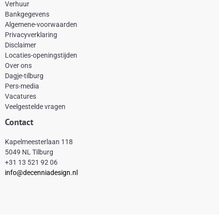
e
t
t
t
Verhuur
Bankgegevens
b
e
a
o
Algemene-voorwaarden
o
r
g
k
Privacyverklaring
Disclaimer
o
e
r
Locaties-openingstijden
k
s
a
Over ons
-
t
m
Dagje-tilburg
Pers-media
f
Vacatures
Veelgestelde vragen
Contact
Kapelmeesterlaan 118
5049 NL Tilburg
+31 13 521 92 06
info@decenniadesign.nl