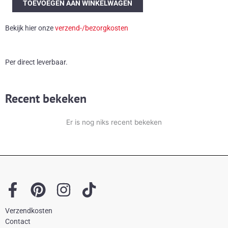
TOEVOEGEN AAN WINKELWAGEN
3D
wandsculptuur
Bekijk hier onze
verzend-/bezorgkosten
aantal
Per direct leverbaar.
Recent bekeken
Er is nog niks recent bekeken
F
P
I
T
a
i
n
i
Verzendkosten
c
n
s
k
Contact