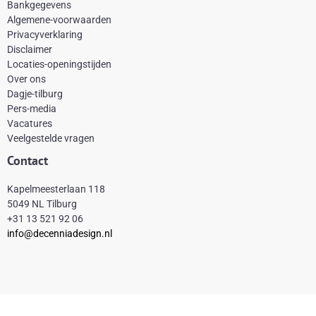
Bankgegevens
b
e
a
o
Algemene-voorwaarden
o
r
g
k
Privacyverklaring
Disclaimer
o
e
r
Locaties-openingstijden
k
s
a
Over ons
-
t
m
Dagje-tilburg
Pers-media
f
Vacatures
Veelgestelde vragen
Contact
Kapelmeesterlaan 118
5049 NL Tilburg
+31 13 521 92 06
info@decenniadesign.nl