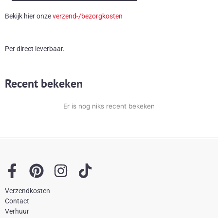
aantal
Bekijk hier onze
verzend-/bezorgkosten
Per direct leverbaar.
Recent bekeken
Er is nog niks recent bekeken
F
P
I
T
a
i
n
i
Verzendkosten
c
n
s
k
Contact
e
t
t
t
Verhuur