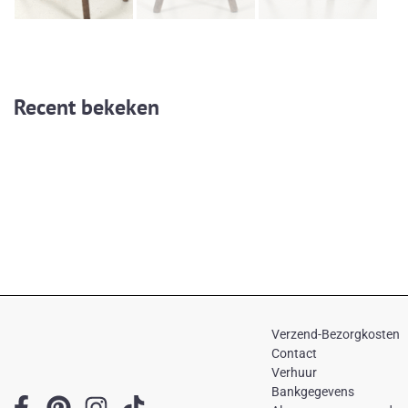
Recent bekeken
Verzend-Bezorgkosten
Contact
Verhuur
Bankgegevens
F
P
I
T