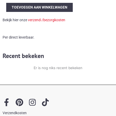
Illum
TOEVOEGEN AAN WINKELWAGEN
Wikkelsø
ML91
Bekijk hier onze
verzend-/bezorgkosten
fauteuil
aantal
Per direct leverbaar.
Recent bekeken
Er is nog niks recent bekeken
F
P
I
T
a
i
n
i
Verzendkosten