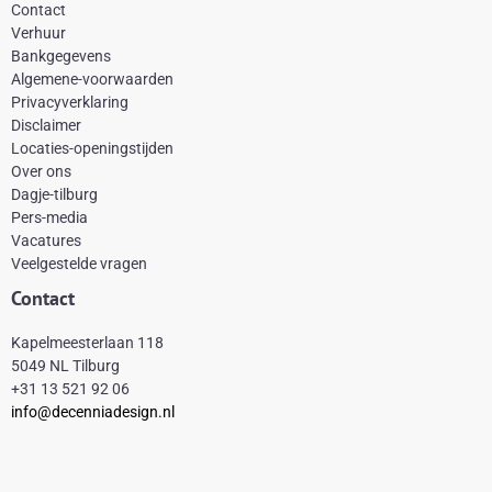
c
n
s
k
Contact
e
t
t
t
Verhuur
Bankgegevens
b
e
a
o
Algemene-voorwaarden
o
r
g
k
Privacyverklaring
Disclaimer
o
e
r
Locaties-openingstijden
k
s
a
Over ons
-
t
m
Dagje-tilburg
Pers-media
f
Vacatures
Veelgestelde vragen
Contact
Kapelmeesterlaan 118
5049 NL Tilburg
+31 13 521 92 06
info@decenniadesign.nl