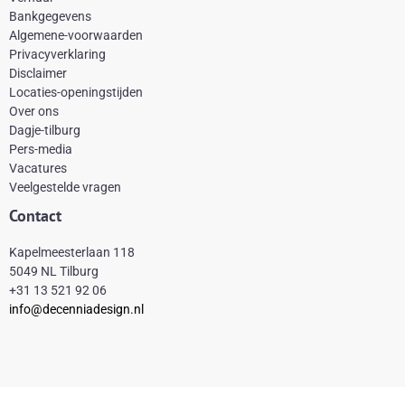
e
t
t
t
Bankgegevens
b
e
a
o
Algemene-voorwaarden
o
r
g
k
Privacyverklaring
Disclaimer
o
e
r
Locaties-openingstijden
k
s
a
Over ons
-
t
m
Dagje-tilburg
Pers-media
f
Vacatures
Veelgestelde vragen
Contact
Kapelmeesterlaan 118
5049 NL Tilburg
+31 13 521 92 06
info@decenniadesign.nl