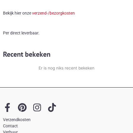
Bekijk hier onze
verzend-/bezorgkosten
Per direct leverbaar.
Recent bekeken
Er is nog niks recent bekeken
F
P
I
T
a
i
n
i
Verzendkosten
c
n
s
k
Contact
Verhuur