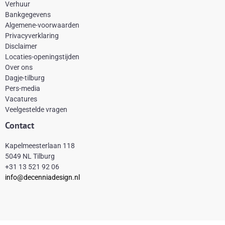
e
t
t
t
Verhuur
Bankgegevens
b
e
a
o
Algemene-voorwaarden
o
r
g
k
Privacyverklaring
Disclaimer
o
e
r
Locaties-openingstijden
k
s
a
Over ons
-
t
m
Dagje-tilburg
Pers-media
f
Vacatures
Veelgestelde vragen
Contact
Kapelmeesterlaan 118
5049 NL Tilburg
+31 13 521 92 06
info@decenniadesign.nl