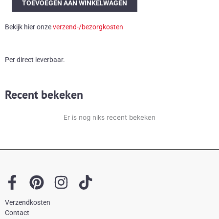
TOEVOEGEN AAN WINKELWAGEN
vloerkleed
aantal
Bekijk hier onze
verzend-/bezorgkosten
Per direct leverbaar.
Recent bekeken
Er is nog niks recent bekeken
F
P
I
T
a
i
n
i
Verzendkosten
c
n
s
k
Contact