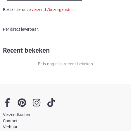
aantal
Bekijk hier onze
verzend-/bezorgkosten
Per direct leverbaar.
Recent bekeken
Er is nog niks recent bekeken
F
P
I
T
a
i
n
i
Verzendkosten
c
n
s
k
Contact
e
t
t
t
Verhuur