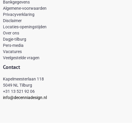
Bankgegevens
b
e
a
o
Algemene-voorwaarden
o
r
g
k
Privacyverklaring
Disclaimer
o
e
r
Locaties-openingstijden
k
s
a
Over ons
-
t
m
Dagje-tilburg
Pers-media
f
Vacatures
Veelgestelde vragen
Contact
Kapelmeesterlaan 118
5049 NL Tilburg
+31 13 521 92 06
info@decenniadesign.nl