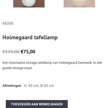
68260
Holmegaard tafellamp
Oorspronkelijke
Huidige
€
135,00
€
75,00
prijs
prijs
was:
is:
Een charmante vintage tafellamp van Holmegaard Denmark. In een
€135,00.
€75,00.
goede vintage staat.
Afmetingen
H. 40 cm; Ø 30 cm.
Holmegaard
TOEVOEGEN AAN WINKELWAGEN
tafellamp