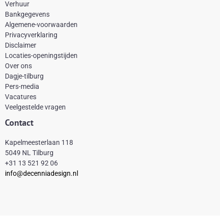
e
t
t
t
Verhuur
Bankgegevens
b
e
a
o
Algemene-voorwaarden
o
r
g
k
Privacyverklaring
Disclaimer
o
e
r
Locaties-openingstijden
k
s
a
Over ons
-
t
m
Dagje-tilburg
Pers-media
f
Vacatures
Veelgestelde vragen
Contact
Kapelmeesterlaan 118
5049 NL Tilburg
+31 13 521 92 06
info@decenniadesign.nl