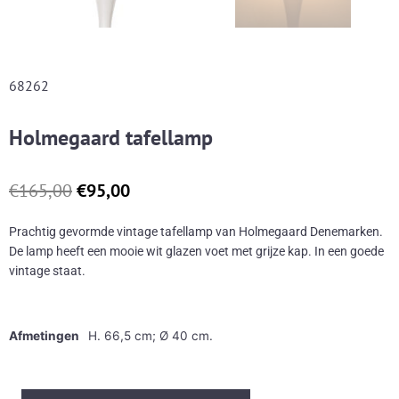
68262
Holmegaard tafellamp
Oorspronkelijke
Huidige
€
165,00
€
95,00
prijs
prijs
was:
is:
Prachtig gevormde vintage tafellamp van Holmegaard Denemarken.
€165,00.
€95,00.
De lamp heeft een mooie wit glazen voet met grijze kap. In een goede
vintage staat.
Afmetingen
H. 66,5 cm; Ø 40 cm.
Holmegaard