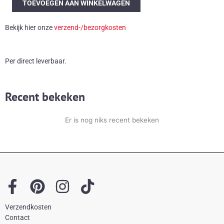
TOEVOEGEN AAN WINKELWAGEN
tafellamp
aantal
Bekijk hier onze
verzend-/bezorgkosten
Per direct leverbaar.
Recent bekeken
Er is nog niks recent bekeken
F
P
I
T
a
i
n
i
Verzendkosten
c
n
s
k
Contact