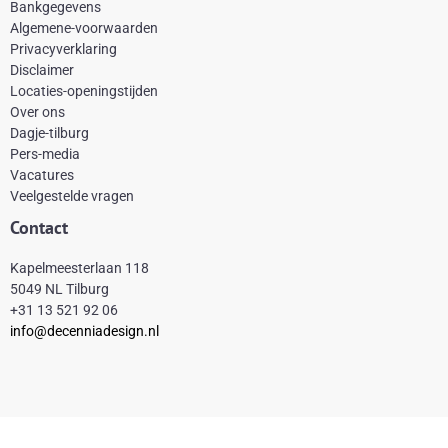
Bankgegevens
b
e
a
o
Algemene-voorwaarden
o
r
g
k
Privacyverklaring
Disclaimer
o
e
r
Locaties-openingstijden
k
s
a
Over ons
-
t
m
Dagje-tilburg
Pers-media
f
Vacatures
Veelgestelde vragen
Contact
Kapelmeesterlaan 118
5049 NL Tilburg
+31 13 521 92 06
info@decenniadesign.nl