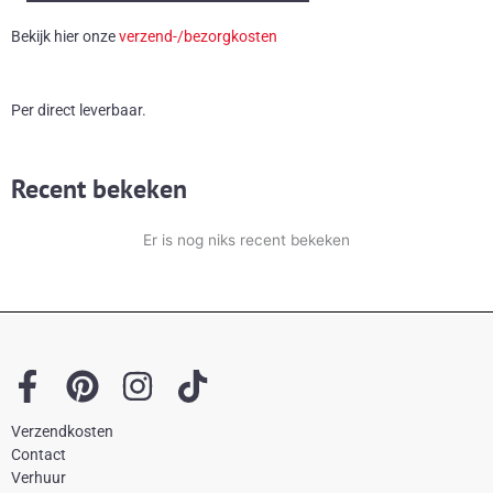
en
Bekijk hier onze
verzend-/bezorgkosten
glas
aantal
Per direct leverbaar.
Recent bekeken
Er is nog niks recent bekeken
F
P
I
T
a
i
n
i
Verzendkosten
c
n
s
k
Contact
e
t
t
t
Verhuur