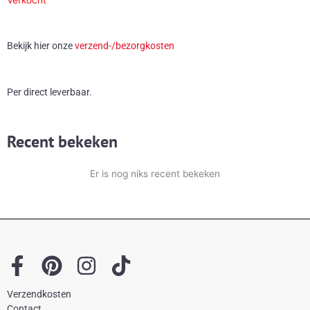
Verkocht
Bekijk hier onze
verzend-/bezorgkosten
Per direct leverbaar.
Recent bekeken
Er is nog niks recent bekeken
F
P
I
T
a
i
n
i
Verzendkosten
c
n
s
k
Contact