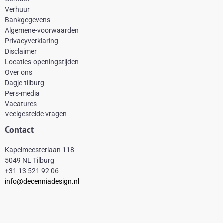
e
t
t
t
Verhuur
Bankgegevens
b
e
a
o
Algemene-voorwaarden
o
r
g
k
Privacyverklaring
Disclaimer
o
e
r
Locaties-openingstijden
k
s
a
Over ons
-
t
m
Dagje-tilburg
Pers-media
f
Vacatures
Veelgestelde vragen
Contact
Kapelmeesterlaan 118
5049 NL Tilburg
+31 13 521 92 06
info@decenniadesign.nl