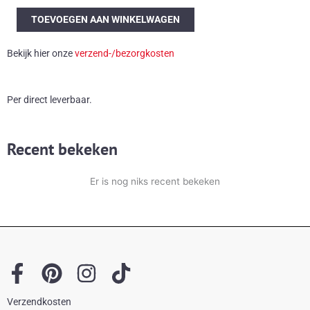
Fristho
TOEVOEGEN AAN WINKELWAGEN
salontafel
aantal
Bekijk hier onze
verzend-/bezorgkosten
Per direct leverbaar.
Recent bekeken
Er is nog niks recent bekeken
F
P
I
T
a
i
n
i
Verzendkosten