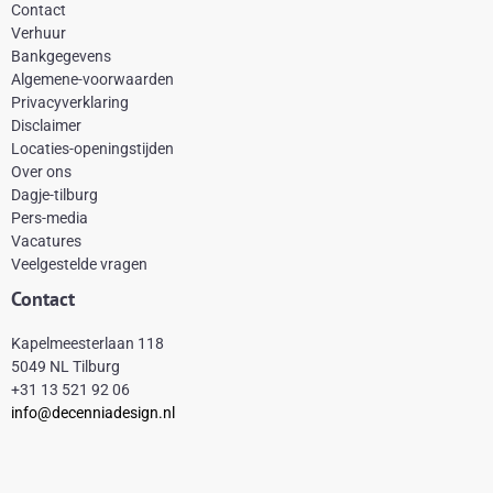
c
n
s
k
Contact
e
t
t
t
Verhuur
Bankgegevens
b
e
a
o
Algemene-voorwaarden
o
r
g
k
Privacyverklaring
Disclaimer
o
e
r
Locaties-openingstijden
k
s
a
Over ons
-
t
m
Dagje-tilburg
Pers-media
f
Vacatures
Veelgestelde vragen
Contact
Kapelmeesterlaan 118
5049 NL Tilburg
+31 13 521 92 06
info@decenniadesign.nl