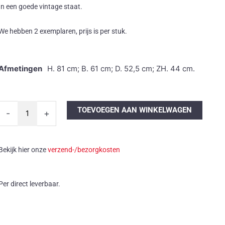
In een goede vintage staat.
We hebben 2 exemplaren, prijs is per stuk.
Afmetingen
H. 81 cm; B. 61 cm; D. 52,5 cm; ZH. 44 cm.
Erik
TOEVOEGEN AAN WINKELWAGEN
-
+
Buch
eetkamerstoel
met
Bekijk hier onze
verzend-/bezorgkosten
armleuning
aantal
Per direct leverbaar.