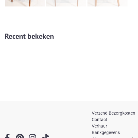
Recent bekeken
Verzend-Bezorgkosten
Contact
Verhuur
Bankgegevens
F
P
I
T