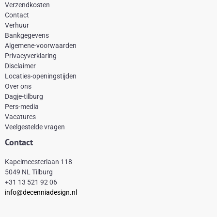
Verzendkosten
c
n
s
k
Contact
e
t
t
t
Verhuur
Bankgegevens
b
e
a
o
Algemene-voorwaarden
o
r
g
k
Privacyverklaring
Disclaimer
o
e
r
Locaties-openingstijden
k
s
a
Over ons
-
t
m
Dagje-tilburg
Pers-media
f
Vacatures
Veelgestelde vragen
Contact
Kapelmeesterlaan 118
5049 NL Tilburg
+31 13 521 92 06
info@decenniadesign.nl