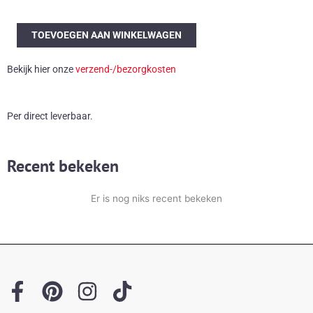
Erco
TOEVOEGEN AAN WINKELWAGEN
globe
tafellamp
Bekijk hier onze
verzend-/bezorgkosten
3480
aantal
Per direct leverbaar.
Recent bekeken
Er is nog niks recent bekeken
F
P
I
T
a
i
n
i